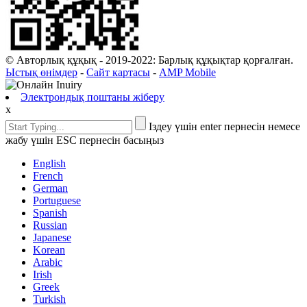
© Авторлық құқық - 2019-2022: Барлық құқықтар қорғалған.
Ыстық өнімдер
-
Сайт картасы
-
AMP Mobile
Электрондық поштаны жіберу
x
Іздеу үшін enter пернесін немесе
жабу үшін ESC пернесін басыңыз
English
French
German
Portuguese
Spanish
Russian
Japanese
Korean
Arabic
Irish
Greek
Turkish