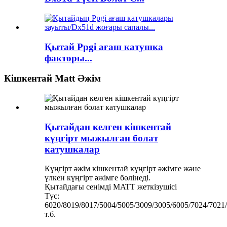
Қытай Ppgi ағаш катушка
факторы...
Кішкентай Matt Әжім
Қытайдан келген кішкентай
күңгірт мыжылған болат
катушкалар
Күңгірт әжім кішкентай күңгірт әжімге және
үлкен күңгірт әжімге бөлінеді.
Қытайдағы сенімді MATT жеткізушісі
Түс:
6020/8019/8017/5004/5005/3009/3005/6005/7024/7021
т.б.