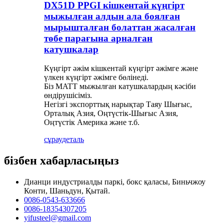
DX51D PPGI кішкентай күңгірт
мыжылған алдын ала боялған
мырышталған болаттан жасалған
төбе парағына арналған
катушкалар
Күңгірт әжім кішкентай күңгірт әжімге және
үлкен күңгірт әжімге бөлінеді.
Біз MATT мыжылған катушкалардың кәсіби
өндірушісіміз.
Негізгі экспорттық нарықтар Таяу Шығыс,
Орталық Азия, Оңтүстік-Шығыс Азия,
Оңтүстік Америка және т.б.
сұрау
деталь
бізбен хабарласыңыз
Дианци индустриалды паркі, бокс қаласы, Биньчжоу
Конти, Шаньдун, Қытай.
0086-0543-633666
0086-18354307205
yifusteel@gmail.com