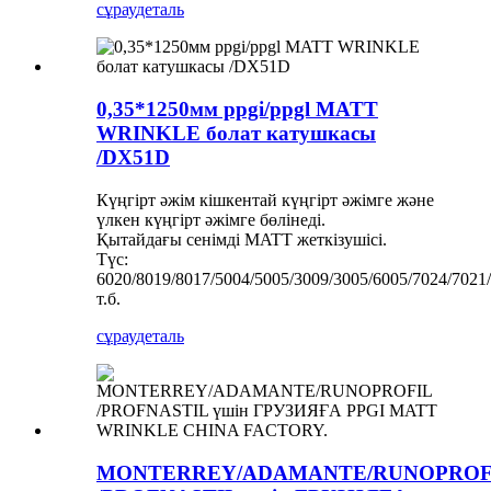
сұрау
деталь
0,35*1250мм ppgi/ppgl MATT
WRINKLE болат катушкасы
/DX51D
Күңгірт әжім кішкентай күңгірт әжімге және
үлкен күңгірт әжімге бөлінеді.
Қытайдағы сенімді MATT жеткізушісі.
Түс:
6020/8019/8017/5004/5005/3009/3005/6005/7024/7021
т.б.
сұрау
деталь
MONTERREY/ADAMANTE/RUNOPROF