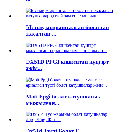
Ыстық мырышталған болаттан
жасалған ...
DX51D PPGI кішкентай күңгірт
әжім...
Matt Ppgi болат катушкасы /
мыжылған...
Dx51d Түсті Болат С...