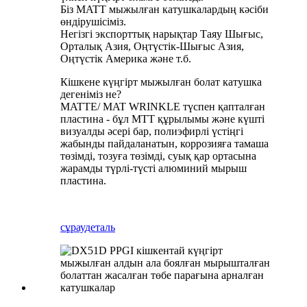
Біз MATT мыжылған катушкалардың кәсіби
өндірушісіміз.
Негізгі экспорттық нарықтар Таяу Шығыс,
Орталық Азия, Оңтүстік-Шығыс Азия,
Оңтүстік Америка және т.б.
Кішкене күңгірт мыжылған болат катушка
дегеніміз не?
MATTE/ MAT WRINKLE түспен қапталған
пластина - бұл MTT құрылымы және күшті
визуалды әсері бар, полиэфирлі үстіңгі
жабынды пайдаланатын, коррозияға тамаша
төзімді, тозуға төзімді, суық қар ортасына
жарамды түрлі-түсті алюминий мырыш
пластина.
сұрау
деталь