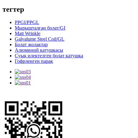
тегтер
PPGI/PPGL
Мырышталған болат/GI
Matt Wrinkle
Galvalume Steel Coil/GL
Болат жолақтар
Алюминий катушкасы
Суық илектелген болат катушка
Гофрленген парақ