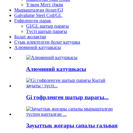
Үлкен Мэтт Әжім
Мырышталған болат/GI
Galvalume Steel Coil/GL
Гофрленген парақ
GI/GL шатыр парағы
Түсті шатыр парағы
Болат жолақтар
Суық илектелген болат катушка
Алюминий катушкасы
Алюминий катушкасы
Gi гофрленген шатыр парағы...
Зауыттық жоғары сапалы гальван
...