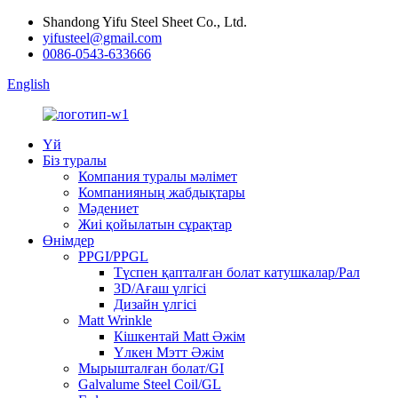
Shandong Yifu Steel Sheet Co., Ltd.
yifusteel@gmail.com
0086-0543-633666
English
Үй
Біз туралы
Компания туралы мәлімет
Компанияның жабдықтары
Мәдениет
Жиі қойылатын сұрақтар
Өнімдер
PPGI/PPGL
Түспен қапталған болат катушкалар/Рал
3D/Ағаш үлгісі
Дизайн үлгісі
Matt Wrinkle
Кішкентай Matt Әжім
Үлкен Мэтт Әжім
Мырышталған болат/GI
Galvalume Steel Coil/GL