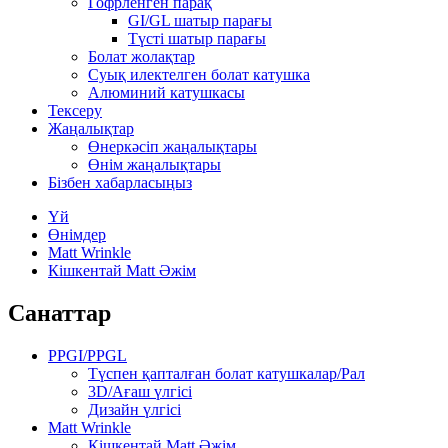
Гофрленген парақ
GI/GL шатыр парағы
Түсті шатыр парағы
Болат жолақтар
Суық илектелген болат катушка
Алюминий катушкасы
Тексеру
Жаңалықтар
Өнеркәсіп жаңалықтары
Өнім жаңалықтары
Бізбен хабарласыңыз
Үй
Өнімдер
Matt Wrinkle
Кішкентай Matt Әжім
Санаттар
PPGI/PPGL
Түспен қапталған болат катушкалар/Рал
3D/Ағаш үлгісі
Дизайн үлгісі
Matt Wrinkle
Кішкентай Matt Әжім