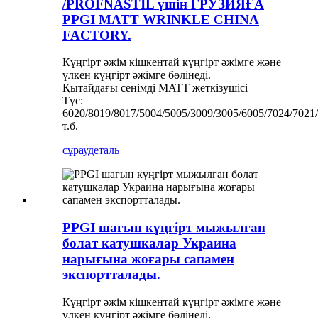
/PROFNASTIL үшін ГРУЗИЯҒА
PPGI MATT WRINKLE CHINA
FACTORY.
Күңгірт әжім кішкентай күңгірт әжімге және
үлкен күңгірт әжімге бөлінеді.
Қытайдағы сенімді MATT жеткізушісі
Түс:
6020/8019/8017/5004/5005/3009/3005/6005/7024/7021
т.б.
сұрау
деталь
PPGI шағын күңгірт мыжылған
болат катушкалар Украина
нарығына жоғары сапамен
экспортталады.
Күңгірт әжім кішкентай күңгірт әжімге және
үлкен күңгірт әжімге бөлінеді.