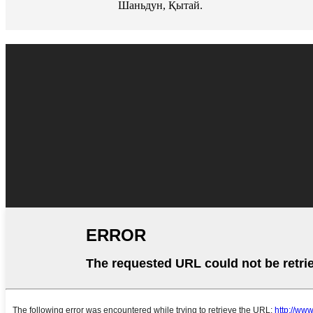
Шаньдун, Қытай.