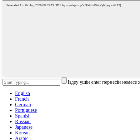
Іздеу үшін enter пернесін немес
English
French
German
Portuguese
Spanish
Russian
Japanese
Korean
Arabic