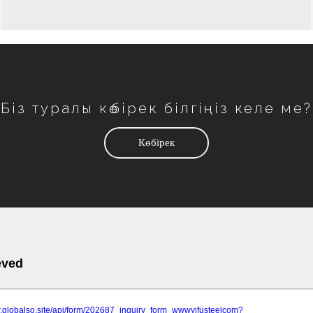
Біз туралы көбірек білгіңіз келе ме?
Көбірек