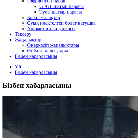
Гофрленген парақ
GI/GL шатыр парағы
Түсті шатыр парағы
Болат жолақтар
Суық илектелген болат катушка
Алюминий катушкасы
Тексеру
Жаңалықтар
Өнеркәсіп жаңалықтары
Өнім жаңалықтары
Бізбен хабарласыңы
Үй
Бізбен хабарласыңы
Бізбен хабарласыңы