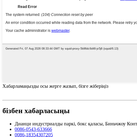
Хабарламаңызды осы жерге жазып, бізге жіберіңіз
бізбен хабарласыңы
Дианци индустриалды паркі, бокс қаласы, Биньчжоу Кон
0086-0543-633666
0086-18354307205