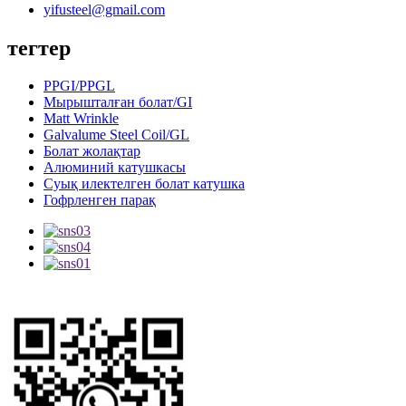
yifusteel@gmail.com
тегтер
PPGI/PPGL
Мырышталған болат/GI
Matt Wrinkle
Galvalume Steel Coil/GL
Болат жолақтар
Алюминий катушкасы
Суық илектелген болат катушка
Гофрленген парақ