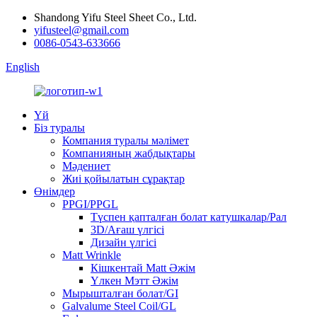
Shandong Yifu Steel Sheet Co., Ltd.
yifusteel@gmail.com
0086-0543-633666
English
Үй
Біз туралы
Компания туралы мәлімет
Компанияның жабдықтары
Мәдениет
Жиі қойылатын сұрақтар
Өнімдер
PPGI/PPGL
Түспен қапталған болат катушкалар/Рал
3D/Ағаш үлгісі
Дизайн үлгісі
Matt Wrinkle
Кішкентай Matt Әжім
Үлкен Мэтт Әжім
Мырышталған болат/GI
Galvalume Steel Coil/GL