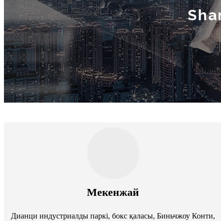
Shan
Мекенжай
Дианци индустриалды паркі, бокс қаласы, Биньчжоу Конти,