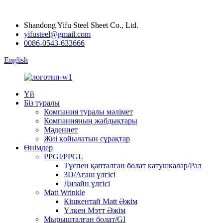
Shandong Yifu Steel Sheet Co., Ltd.
yifusteel@gmail.com
0086-0543-633666
English
Үй
Біз туралы
Компания туралы мәлімет
Компанияның жабдықтары
Мәдениет
Жиі қойылатын сұрақтар
Өнімдер
PPGI/PPGL
Түспен қапталған болат катушкалар/Рал
3D/Ағаш үлгісі
Дизайн үлгісі
Matt Wrinkle
Кішкентай Matt Әжім
Үлкен Мэтт Әжім
Мырышталған болат/GI