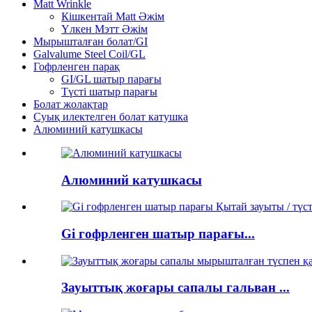
Matt Wrinkle
Кішкентай Matt Әжім
Үлкен Мэтт Әжім
Мырышталған болат/GI
Galvalume Steel Coil/GL
Гофрленген парақ
GI/GL шатыр парағы
Түсті шатыр парағы
Болат жолақтар
Суық илектелген болат катушка
Алюминий катушкасы
Алюминий катушкасы
Gi гофрленген шатыр парағы...
Зауыттық жоғары сапалы гальван ...