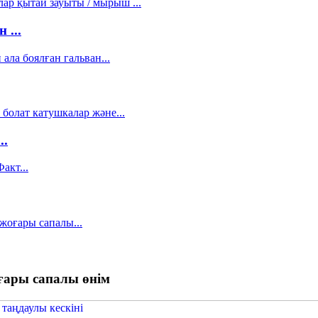
...
..
ғары сапалы өнім