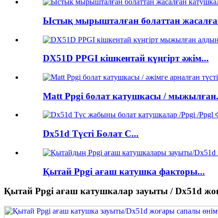
Ыстық мырышталған болаттан жасалған 
DX51D PPGI кішкентай күңгірт әжім...
Matt Ppgi болат катушкасы / мыжылған.
Dx51d Түсті Болат С...
Қытай Ppgi ағаш катушка факторы...
Қытай Ppgi ағаш катушкалар зауыты / Dx51d жо