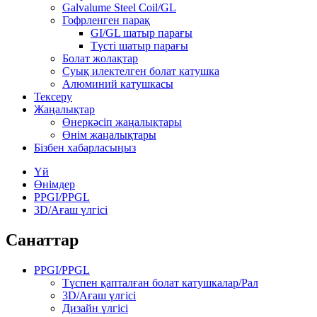
Galvalume Steel Coil/GL
Гофрленген парақ
GI/GL шатыр парағы
Түсті шатыр парағы
Болат жолақтар
Суық илектелген болат катушка
Алюминий катушкасы
Тексеру
Жаңалықтар
Өнеркәсіп жаңалықтары
Өнім жаңалықтары
Бізбен хабарласыңыз
Үй
Өнімдер
PPGI/PPGL
3D/Ағаш үлгісі
Санаттар
PPGI/PPGL
Түспен қапталған болат катушкалар/Рал
3D/Ағаш үлгісі
Дизайн үлгісі